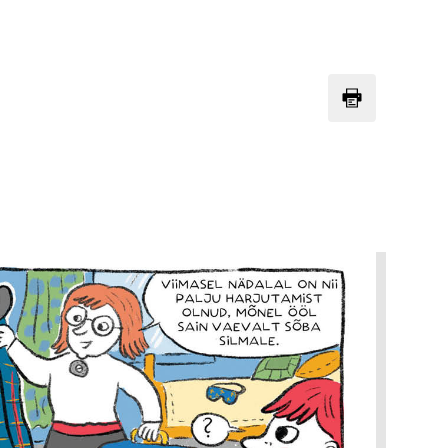
Kino
Täheke
Uma Leht
Vikerkaar
Värske Rõhk
Õpetajate Leht