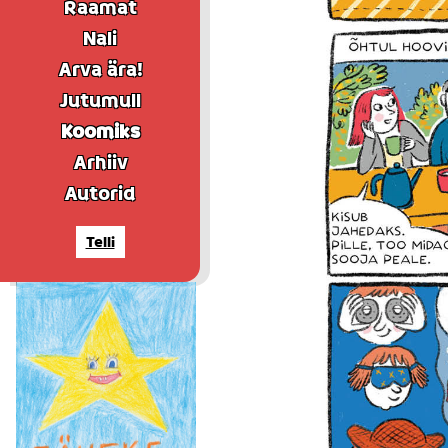
Raamat
Nali
Arva ära!
Jutumull
Koomiks
Arhiiv
Autorid
Telli