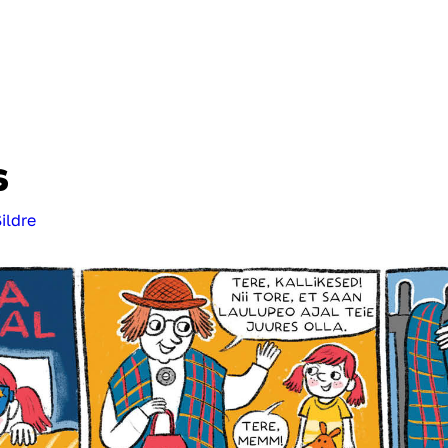
oomingu Raamatukogu
Ajakiri Muusika
Müürileht
e-Kunst.ee
Sirp
Teater.Muusika.
s
Sildre