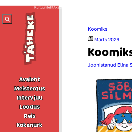
Liigu
Kultuurileht
Akadeemia
Keel ja Kirjandus
Hea Laps
Looming
L
sisu
juurde
Koomiks
Märts 2026
Koomik
Joonistanud
Elina 
Avaleht
Meisterdus
Intervjuu
Loodus
Reis
Kokanurk